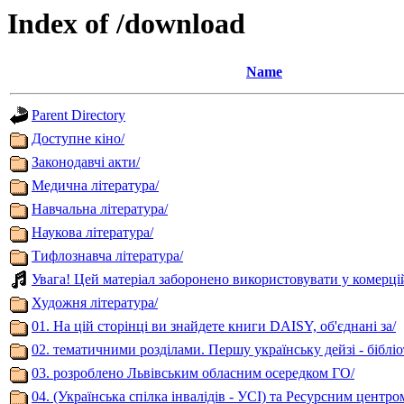
Index of /download
Name
Parent Directory
Доступне кіно/
Законодавчі акти/
Медична література/
Навчальна література/
Наукова література/
Тифлознавча література/
Увага! Цей матеріал заборонено використовувати у комерці
Художня література/
01. На цій сторінці ви знайдете книги DAISY, об'єднані за/
02. тематичними розділами. Першу українську дейзі - бібліо
03. розроблено Львівським обласним осередком ГО/
04. (Українська спілка інвалідів - УСІ) та Ресурсним центро