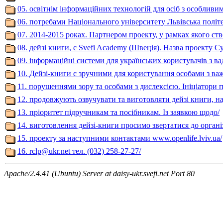
05. освітнім інформаційних технологій для осіб з особливи
06. потребами Національного університету Львівська політе
07. 2014-2015 роках. Партнером проекту, у рамках якого ст
08. дейзі книги, є Svefi Academy (Швеція). Назва проекту Су
09. інформаційні системи для українських користувачів з ва
10. Дейзі-книги є зручними для користування особами з ва
11. порушеннями зору та особами з дислексією. Ініціатори 
12. продовжують озвучувати та виготовляти дейзі книги, н
13. пріоритет підручникам та посібникам. Із заявкою щодо/
14. виготовлення дейзі-книги просимо звертатися до органі
15. проекту за наступними контактами www.openlife.lviv.ua/
16.
rclp@ukr.net
тел. (032) 258-27-27/
Apache/2.4.41 (Ubuntu) Server at daisy-ukr.svefi.net Port 80