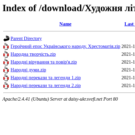
Index of /download/Художня лі
Name
Last
Parent Directory
Героїчний епос Українського народу. Хрестоматія.zip
2021-1
Народна творчість.zip
2021-1
Народні вірування та повір'я.zip
2021-1
Народні думи.zip
2021-1
Народні перекази та легенди 1.zip
2021-1
Народні перекази та легенди 2.zip
2021-1
Apache/2.4.41 (Ubuntu) Server at daisy-ukr.svefi.net Port 80