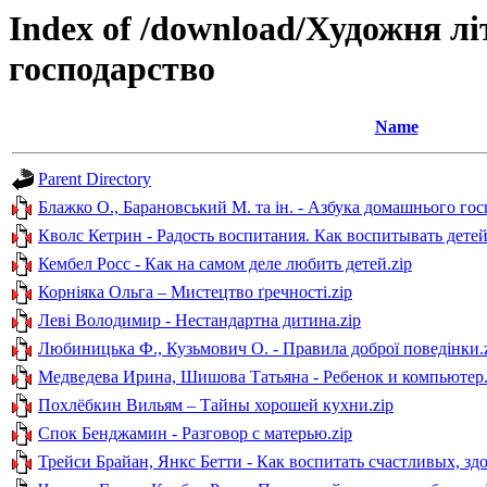
Index of /download/Художня л
господарство
Name
Parent Directory
Блажко О., Барановський М. та ін. - Азбука домашнього го
Кволс Кетрин - Радость воспитания. Как воспитывать детей 
Кембел Росс - Как на самом деле любить детей.zip
Корніяка Ольга – Мистецтво ґречності.zip
Леві Володимир - Нестандартна дитина.zip
Любиницька Ф., Кузьмович О. - Правила доброї поведінки.
Медведева Ирина, Шишова Татьяна - Ребенок и компьютер.
Похлёбкин Вильям – Тайны хорошей кухни.zip
Спок Бенджамин - Разговор с матерью.zip
Трейси Брайан, Янкс Бетти - Как воспитать счастливых, здо