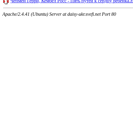
Чепмен Герри, Кембел Росс - Пять путей к сердцу ребенка.z
Apache/2.4.41 (Ubuntu) Server at daisy-ukr.svefi.net Port 80