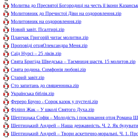
Молитва до Пресвятої Богородиці на честь її ікони Казанськ
Молитовник до Пречистої Діви на оздоровлення.zip
Молитовник на оздоровлення.zip
Новий завіт. Псалтирі.zip
Планчак Григорій читає молитви.zip
Проповіді отцяОлександра Меня.zip
Саїд Нурсі – 25 ліків.zip
Свята Бригіда Шведська – Таємниця щастя. 15 молитов.zip
Свята родина. Симфонія любові.zip
Старий завіт.zip
Сто запитань до священника.zip
Українська біблія.zip
Фереро Бруно - Сорок казок у пустелі.zip
Філіпп Жак – У школі Святого Духа.zip
Шептицька Софія – Молодість і покликання отця Романа Ш
Шептицький Андрей – Наша державність. Ч. 2. Як будувати 
Шептицький Андрей – Твори аскетично-моральні. Ч. 1. Про