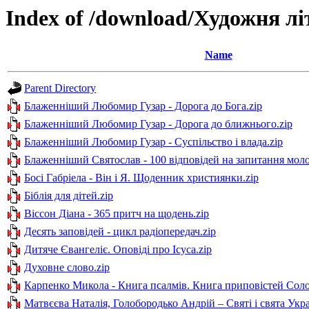
Index of /download/Художня лі
Name
Parent Directory
Блаженніший Любомир Гузар - Дорога до Бога.zip
Блаженніший Любомир Гузар - Дорога до ближнього.zip
Блаженніший Любомир Гузар - Суспільство і влада.zip
Блаженніший Святослав - 100 відповідей на запитання моло
Босі Габріела - Він і Я. Щоденник християнки.zip
Біблія для дітей.zip
Віссон Діана - 365 притч на щодень.zip
Десять заповідей - цикл радіопередач.zip
Дитяче Євангеліє. Оповіді про Ісуса.zip
Духовне слово.zip
Карпенко Микола - Книга псалмів. Книга приповістей Сол
Матвєєва Наталія, Голобородько Андрій – Святі і свята Укра