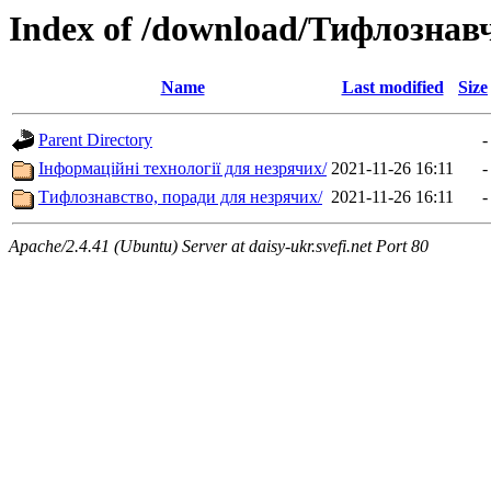
Index of /download/Тифлознав
Name
Last modified
Size
Parent Directory
-
Інформаційні технології для незрячих/
2021-11-26 16:11
-
Тифлознавство, поради для незрячих/
2021-11-26 16:11
-
Apache/2.4.41 (Ubuntu) Server at daisy-ukr.svefi.net Port 80